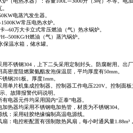
水炉（电热水器）：容量100L
3000升（3吨）不等。电
—
瓦。
150KW电蒸汽发生器。
--1500KW常压电热水炉。
大卡--60万大卡立式常压燃油（气）热水锅炉。
/H--500KG/H燃油（气）蒸汽锅炉。
吨热水保温水箱，储水罐。
采用不锈钢304，上下二头采用定制封头。防腐耐用。出
用高密度阻燃聚氨酯发泡保温层，平均厚度有50mm。
锈钢201板。厚度1mm。
采用单片机集成控制器。控制器工作电压220V。控制面
示、故障报警代码说明。
所有电器元件均采用国内“正泰”电器。
电加热器均采用不锈钢电加热管，材质为不锈钢304。
源线：采用硅胶绝缘编制高温电源线。
风扇：电控柜配置有强制散热风扇，每小时通风量1.88m