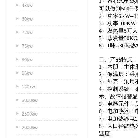
1）容积式电热
48kw
可以做到500千
2）功率6KW--
60kw
3）功率100KW
4）发热量5万
72kw
5）蒸发量50KG
6）1吨--30
75kw
二、产品特点：
90kw
1）内胆：主体
96kw
2）保温层：采
3）外壳：采用不
120kw
4）控制系统：
示、故障报警显
3000kw
5）电器元件：
6）电加热器：
2500kw
7）电加热器电
8）大口径散热
2000kw
速度。