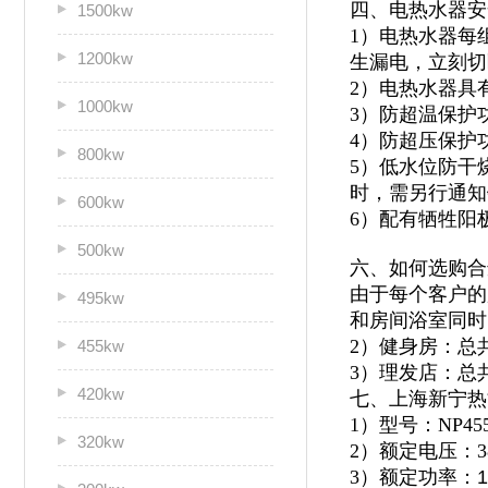
四、电热水器安
1500kw
1）电热水器每
1200kw
生漏电，立刻切
2）电热水器具
1000kw
3）防超温保护
4）防超压保护
800kw
5）低水位防干
时，需另行通知
600kw
6）配有牺牲阳
500kw
六、如何选购合
由于每个客户的
495kw
和房间浴室同时
2）健身房：总
455kw
3）理发店：总
420kw
七、上海新宁热
1）型号：NP455
320kw
2）额定电压：3
3）额定功率：
1