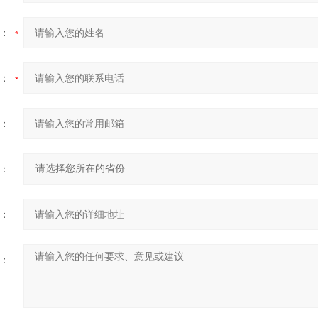
：
：
：
：
：
：