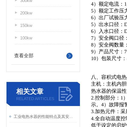
300kw
4）额定电流：18
5）额定工作压力：
200kw
6）出厂试验压力：
5）出水口径：D
150kw
6）入水口径：D
7）安全阀口径：
100kw
8）安全阀数量
9）产品尺寸：700
查看全部
10）包装尺寸：80
八、容积式电热
主机：主机内胆
相关文章
热水器的保温性
2.控制部分：
RELATED ARTICLES
示。4）故障报
3.加热元件：
工业电热水器的性能特点及其安全性介绍
4.全自动温度
低于设定的启炉